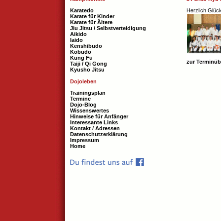
Karatedo
Herzlich Glüc
Karate für Kinder
Karate für Ältere
Jiu Jitsu / Selbstverteidigung
Aikido
Iaido
Kenshibudo
Kobudo
Kung Fu
zur Terminüb
Taiji / Qi Gong
Kyusho Jitsu
Dojoleben
Trainingsplan
Termine
Dojo-Blog
Wissenswertes
Hinweise für Anfänger
Interessante Links
Kontakt / Adressen
Datenschutzerklärung
Impressum
Home