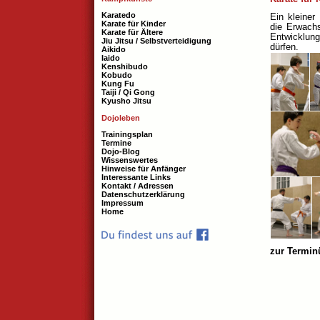
Karatedo
Ein kleiner
Karate für Kinder
die Erwach
Karate für Ältere
Entwicklung
Jiu Jitsu / Selbstverteidigung
dürfen.
Aikido
Iaido
Kenshibudo
Kobudo
Kung Fu
Taiji / Qi Gong
Kyusho Jitsu
Dojoleben
Trainingsplan
Termine
Dojo-Blog
Wissenswertes
Hinweise für Anfänger
Interessante Links
Kontakt / Adressen
Datenschutzerklärung
Impressum
Home
zur Termin