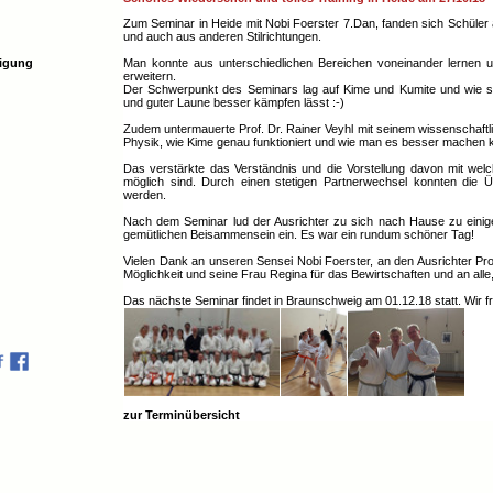
Zum Seminar in Heide mit Nobi Foerster 7.Dan, fanden sich Schüler
und auch aus anderen Stilrichtungen.
digung
Man konnte aus unterschiedlichen Bereichen voneinander lernen 
erweitern.
Der Schwerpunkt des Seminars lag auf Kime und Kumite und wie sic
und guter Laune besser kämpfen lässt :-)
Zudem untermauerte Prof. Dr. Rainer Veyhl mit seinem wissenschaftl
Physik, wie Kime genau funktioniert und wie man es besser machen 
Das verstärkte das Verständnis und die Vorstellung davon mit we
möglich sind. Durch einen stetigen Partnerwechsel konnten die Übu
werden.
Nach dem Seminar lud der Ausrichter zu sich nach Hause zu eini
gemütlichen Beisammensein ein. Es war ein rundum schöner Tag!
Vielen Dank an unseren Sensei Nobi Foerster, an den Ausrichter Prof
Möglichkeit und seine Frau Regina für das Bewirtschaften und an alle
Das nächste Seminar findet in Braunschweig am 01.12.18 statt. Wir f
zur Terminübersicht