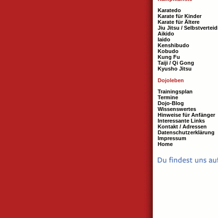
Karatedo
Karate für Kinder
Karate für Ältere
Jiu Jitsu / Selbstvertei
Aikido
Iaido
Kenshibudo
Kobudo
Kung Fu
Taiji / Qi Gong
Kyusho Jitsu
Dojoleben
Trainingsplan
Termine
Dojo-Blog
Wissenswertes
Hinweise für Anfänger
Interessante Links
Kontakt / Adressen
Datenschutzerklärung
Impressum
Home