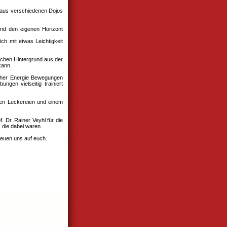
 aus verschiedenen Dojos
und den eigenen Horizont
h mit etwas Leichtigkeit
ichen Hintergrund aus der
kann.
lcher Energie Bewegungen
ngen vielseitig trainiert
gen Leckereien und einem
. Dr. Rainer Veyhl für die
, die dabei waren.
reuen uns auf euch.